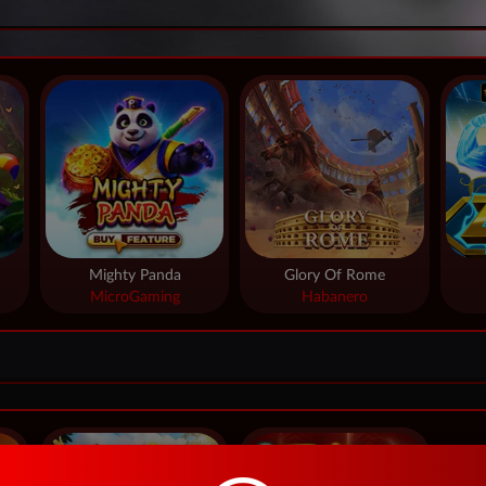
Mighty Panda
Glory Of Rome
MicroGaming
Habanero