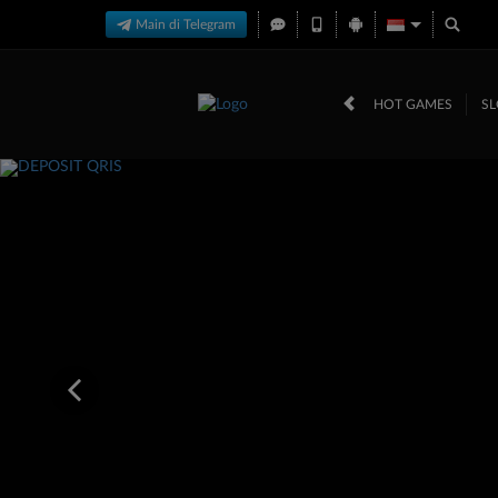
Main di Telegram
HOT GAMES
S