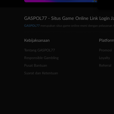
GASPOL77 - Situs Game Online Link Login Jal
GASPOL77
merupakan situs game online resmi dengan pelayanan 
Kebijaksanaan
Platfor
Tentang GASPOL77
Promosi
Responsible Gambling
Loyalty
Pusat Bantuan
Referral
Syarat dan Ketentuan