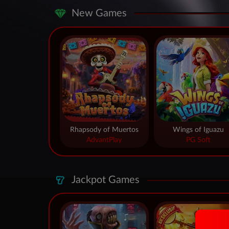
New Games
Rhapsody of Muertos
Wings of Iguazu
AdvantPlay
PG Soft
Jackpot Games