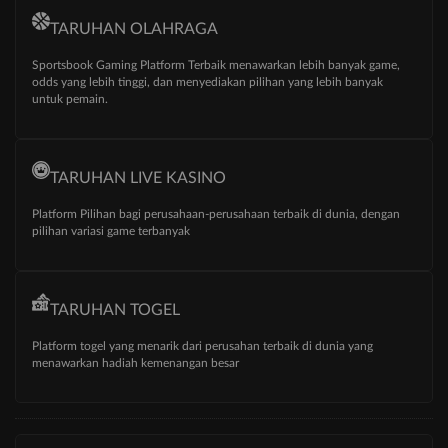
TARUHAN OLAHRAGA
Sportsbook Gaming Platform Terbaik menawarkan lebih banyak game,
odds yang lebih tinggi, dan menyediakan pilihan yang lebih banyak
untuk pemain.
TARUHAN LIVE KASINO
Platform Pilihan bagi perusahaan-perusahaan terbaik di dunia, dengan
pilihan variasi game terbanyak
TARUHAN TOGEL
Platform togel yang menarik dari perusahan terbaik di dunia yang
menawarkan hadiah kemenangan besar