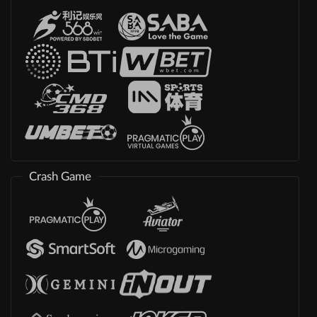
Crash Game