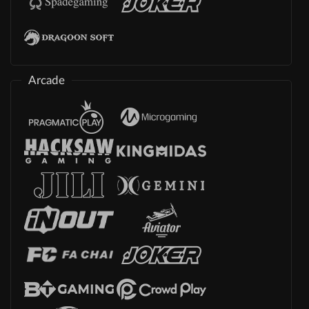
Arcade