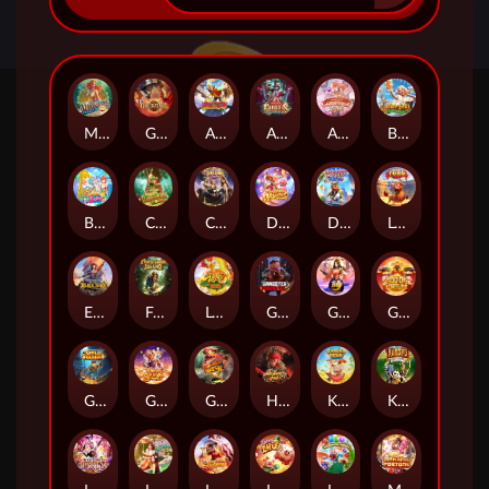
Mermaid's Treasure
Gladiators
Adventures Of Caramelo
Amazing Circus
Aphrodite - Goddess of Love
Bierfest Delight
Bikini Babes
Chasing Leprechaun Coins
Countdown to Fortune
Dragon Wonder
Ducky Spin
Legendary El Toro
Empress of the Black Seas
Forbidden Island
Longevity dragon(Fulong)
Gangster's Paradise
Gates Of Kunlun
God of Fortune
Gold Seekers
Golden Gallop
Golden Hatch
Heavenly Sage
Kawaii Neko
Kung Fu Warrior