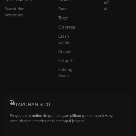
Syarat dan
Race
Ketentuan
Togel
Olahraga
Crash
Game
Arcade
E-Sports
Sabung
Ayam
TARUHAN SLOT
Penyedia slot online dengan beragam pilihan game menarik yang
memudahkan pemain untuk mencapai jackpot