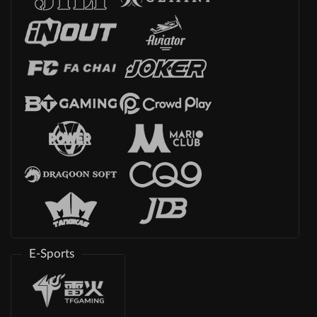
E-Sports