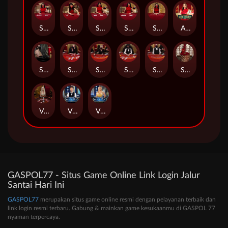
Speed_Baccarat_O
Speed_Baccarat_P
Speed_Baccarat_Q
Speed_Baccarat_R
Speed_Baccarat_S
Always 9 Baccarat
Speed_Roulette
Speed_VIP_Blackjack_A
Speed_VIP_Blackjack_B
Speed_VIP_Blackjack_C
Speed_VIP_Blackjack_D
Super_Sic_Bo
VIP_Roulette
VIP Always 6 Blackjack 2
VIP Always 6 Blackjack 3
GASPOL77 - Situs Game Online Link Login Jalur
Santai Hari Ini
GASPOL77
merupakan situs game online resmi dengan pelayanan terbaik dan
link login resmi terbaru. Gabung & mainkan game kesukaanmu di GASPOL 77
nyaman terpercaya.