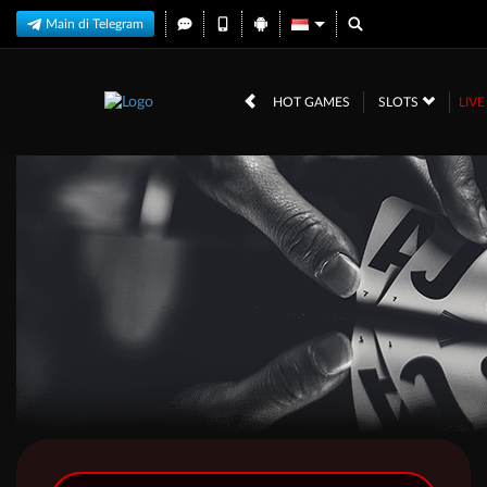
Main di Telegram
HOT GAMES
SLOTS
LIV