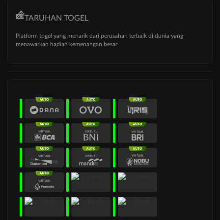
TARUHAN TOGEL
Platform togel yang menarik dari perusahan terbaik di dunia yang
menawarkan hadiah kemenangan besar