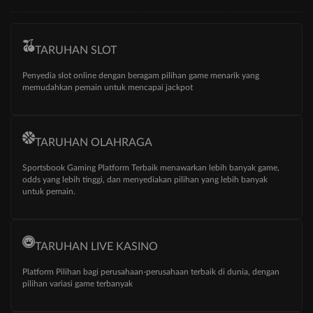
TARUHAN SLOT
Penyedia slot online dengan beragam pilihan game menarik yang
memudahkan pemain untuk mencapai jackpot
TARUHAN OLAHRAGA
Sportsbook Gaming Platform Terbaik menawarkan lebih banyak game,
odds yang lebih tinggi, dan menyediakan pilihan yang lebih banyak
untuk pemain.
TARUHAN LIVE KASINO
Platform Pilihan bagi perusahaan-perusahaan terbaik di dunia, dengan
pilihan variasi game terbanyak