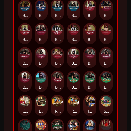
Blackjack_Silver_4
Blackjack_Silver_5
Blackjack_Silver_6
Blackjack_Silver_7
Blackjack_VIP_A
Blackjack_VIP_Alpha
Blackjack_VIP_B
Blackjack_VIP_Beta
Blackjack_VIP_C
Blackjack_VIP_D
Blackjack_VIP_E
Blackjack_VIP_G
Blackjack_VIP_Gamma
Blackjack_VIP_H
Blackjack_VIP_I
Blackjack_VIP_L
Blackjack_VIP_M
Blackjack_VIP_N
Blackjack_VIP_Q
Blackjack_VIP_x
Blackjack_VIP_Z
Blackjack_White_A
Blackjack_White_B
Blackjack_White_C
Cash or Crash
Easy Blackjack
Race Track
Race Track First Person
Infinite Bet Stacker Blackjack
Super Color Game