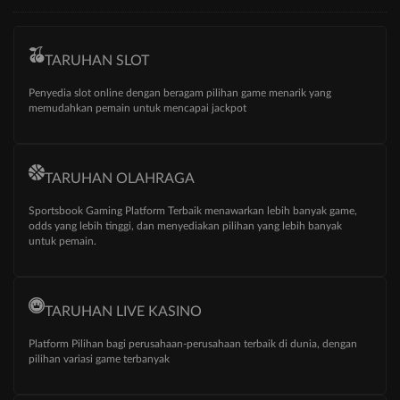
TARUHAN SLOT
Penyedia slot online dengan beragam pilihan game menarik yang
memudahkan pemain untuk mencapai jackpot
TARUHAN OLAHRAGA
Sportsbook Gaming Platform Terbaik menawarkan lebih banyak game,
odds yang lebih tinggi, dan menyediakan pilihan yang lebih banyak
untuk pemain.
TARUHAN LIVE KASINO
Platform Pilihan bagi perusahaan-perusahaan terbaik di dunia, dengan
pilihan variasi game terbanyak