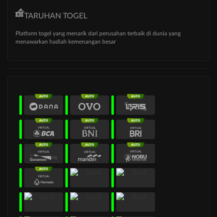
TARUHAN TOGEL
Platform togel yang menarik dari perusahan terbaik di dunia yang
menawarkan hadiah kemenangan besar