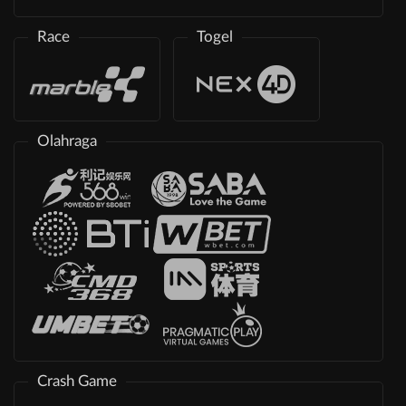
Race
Togel
Olahraga
Crash Game