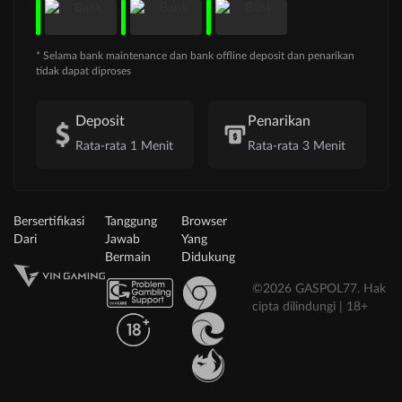
* Selama bank maintenance dan bank offline deposit dan penarikan
tidak dapat diproses
Deposit
Penarikan
Rata-rata 1 Menit
Rata-rata 3 Menit
Bersertifikasi
Tanggung
Browser
Dari
Jawab
Yang
Bermain
Didukung
©2026 GASPOL77. Hak
cipta dilindungi | 18+