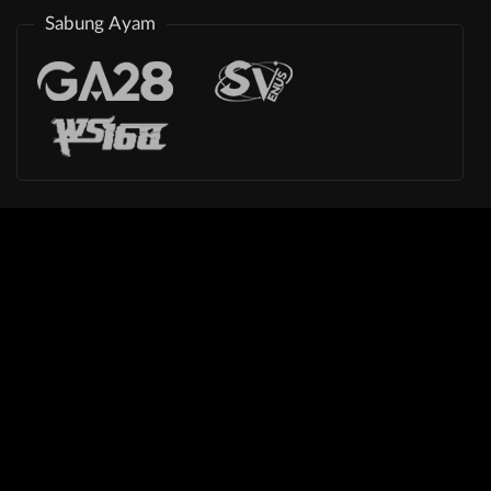
Sabung Ayam