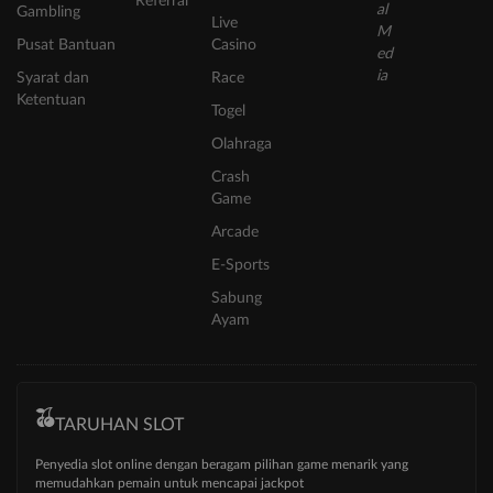
Referral
Gambling
Live
Pusat Bantuan
Casino
Syarat dan
Race
Ketentuan
Togel
Olahraga
Crash
Game
Arcade
E-Sports
Sabung
Ayam
TARUHAN SLOT
Penyedia slot online dengan beragam pilihan game menarik yang
memudahkan pemain untuk mencapai jackpot