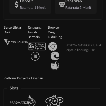
Deposit
Penarikan
Rata-rata 1 Menit
Rata-rata 3 Menit
Bersertifikasi
Tanggung
Browser
Dari
Jawab
Yang
Bermain
Didukung
©2026 GASPOL77. Hak
cipta dilindungi | 18+
Platform Penyedia Layanan
Slots