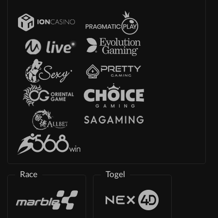
Race
Togel