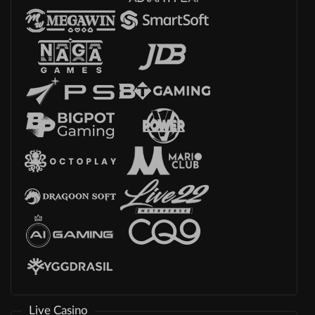
Live Casino