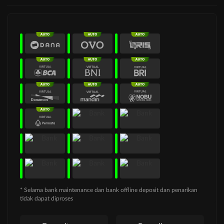
* Selama bank maintenance dan bank offline deposit dan penarikan
tidak dapat diproses