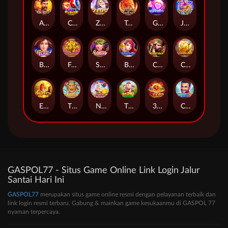
Arena Fighter
Crazy Pusher
Zeus
Trial of Phoenix
Gem Party
Jackpot Joker
Bangla Beauty
Fortune Tree
Samba
Bubble Beauty
Chin Shi Huang
Crazy Golden Bank
Egypt's Glow
Thor X
Neko Fortune
The Pig House
3 Coin Treasures
Cricket Sah 75
GASPOL77 - Situs Game Online Link Login Jalur
Santai Hari Ini
GASPOL77
merupakan situs game online resmi dengan pelayanan terbaik dan
link login resmi terbaru. Gabung & mainkan game kesukaanmu di GASPOL 77
nyaman terpercaya.