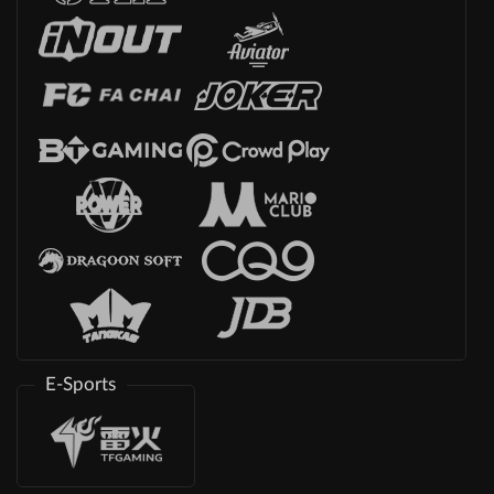
E-Sports