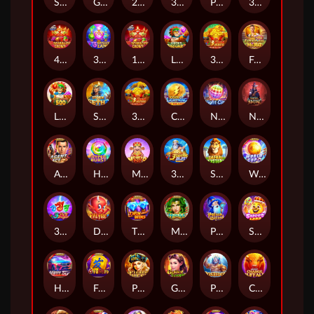
Super Ace Deluxe
Golden Queen
20 Blazing Clover
3 Lucky Baozhu
Party Ape
3 Super Ace
40 Sparkling Crown
3 Witch's Lamp
10 Sparkling Crown
Lucky Jaguar 2
3 Coin Golden OX
Fortune Gems Legend
Lucky Jaguar 500
Storm of Seth 2
3 Coin Wild Tiger
Coin of Lightning
Night City
Nightfall Hunting
Agent Ace
Hyper Burst
Money Pot
3 Lightning Blitz
Safari Mystery
World Cup
3 Pot Dragons
Devil Fire 2
TWIN WINS
Medusa
Potion Wizard
Sweet Land
Happy Taxi
Fa Fa Fa
Pirate Queen
Golden Temple
Poseidon
Charge Buffalo Ascent