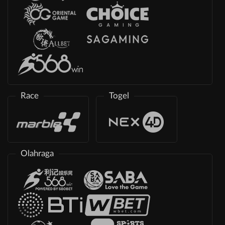
Race
Togel
Olahraga