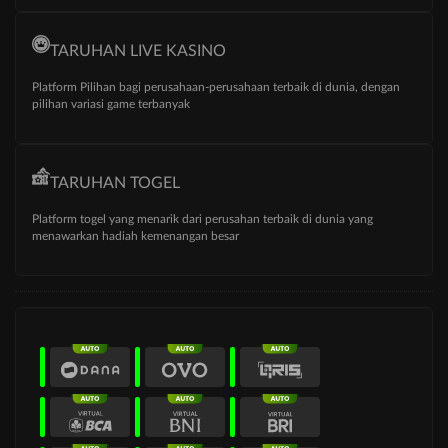
TARUHAN LIVE KASINO
Platform Pilihan bagi perusahaan-perusahaan terbaik di dunia, dengan
pilihan variasi game terbanyak
TARUHAN TOGEL
Platform togel yang menarik dari perusahan terbaik di dunia yang
menawarkan hadiah kemenangan besar