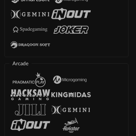
Arcade